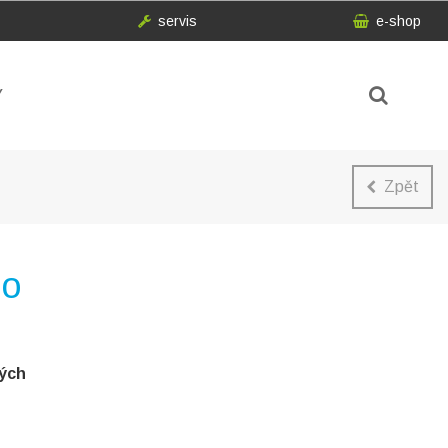
servis
e-shop
Y
Zpět
ho
hých