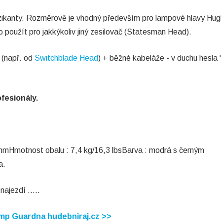
muzikanty. Rozměrově je vhodný především pro lampové hlavy Hu
 použít pro jakkýkoliv jiný zesilovač (Statesman Head).
 (např. od
Switchblade Head
) + běžné kabeláže - v duchu hesla 
ofesionály
.
Hmotnost obalu : 7,4 kg/16,3 lbsBarva : modrá s černým
a.
najezdí .....
mp Guardna hudebniraj.cz >>