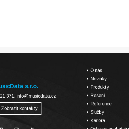
O nás
Novinky
sicData s.r.o.
Produkty
Řešení
21 371
,
info@musicdata.cz
Reference
Zobrazit kontakty
Služby
Kariéra
Ochrana osobních 