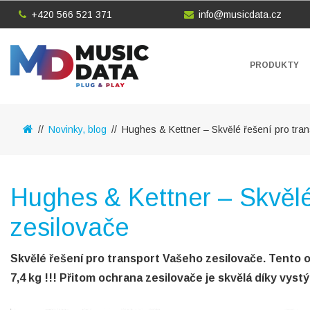
+420 566 521 371
info@musicdata.cz
PRODUKTY
Novinky, blog
Hughes & Kettner – Skvělé řešení pro tra
Hughes & Kettner – Skvělé
zesilovače
Skvělé řešení pro transport Vašeho zesilovače. Tento
7,4 kg !!! Přitom ochrana zesilovače je skvělá díky vystý