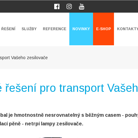
ŘEŠENÍ
SLUŽBY
REFERENCE
NOVINKY
E-SHOP
KONTAKT
nsport Vašeho zesilovače
 řešení pro transport Vaše
 obal je hmotnostně nesrovnatelný s běžným casem - pou
lací pěně - netrpí lampy zesilovače.