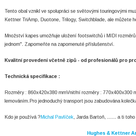
Tento obal vznikl ve spolupráci se světovými touringovými 
Kettner TriAmp, Duotone, Trilogy, Switchblade, ale můžete ho
Množství kapes umožňuje uložení footswitchů i MIDI rozměrů
jednom". Zapomeňte na zapomenuté příslušenství.
Kvalitní provedení včetně zipů - od profesionálů pro pr
Technická specifikace :
Rozměry : 860x420x380 mmVnitřní rozměry : 770x400x300 mm
lemováním.Pro jednoduchý transport jsou zabudována kolečk
Kdo je používá ?
Michal Pavlíček
, Jarda Bartoň, ...... a ti toho 
Hughes & Kettner A