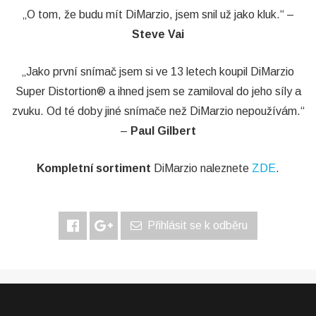
„O tom, že budu mít DiMarzio, jsem snil už jako kluk.“ –
Steve Vai
„Jako první snímač jsem si ve 13 letech koupil DiMarzio
Super Distortion® a ihned jsem se zamiloval do jeho síly a
zvuku. Od té doby jiné snímače než DiMarzio nepoužívám.“
–
Paul Gilbert
Kompletní sortiment
DiMarzio naleznete
ZDE
.
Přihlásit se k odběru