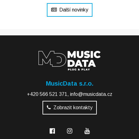
Další novinky
MusicData s.r.o.
+420 566 521 371
,
info@musicdata.cz
Zobrazit kontakty