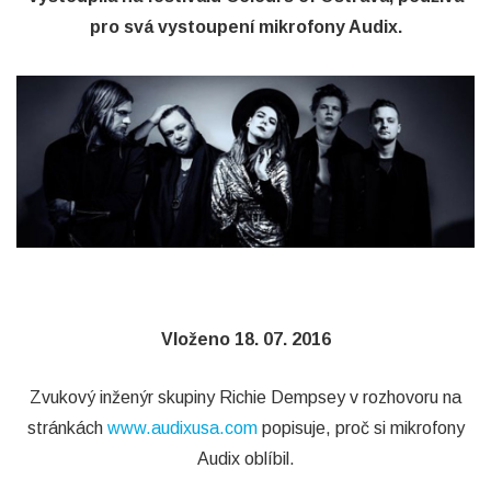
pro svá vystoupení mikrofony Audix.
Vloženo 18. 07. 2016
Zvukový inženýr skupiny Richie Dempsey v rozhovoru na
stránkách
www.audixusa.com
popisuje, proč si mikrofony
Audix oblíbil.