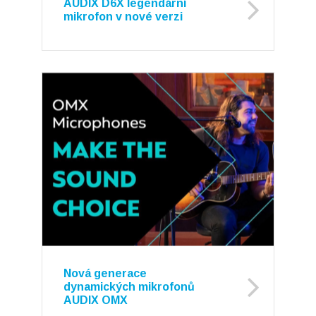
AUDIX D6X legendární
mikrofon v nové verzi
Nová generace
dynamických mikrofonů
AUDIX OMX