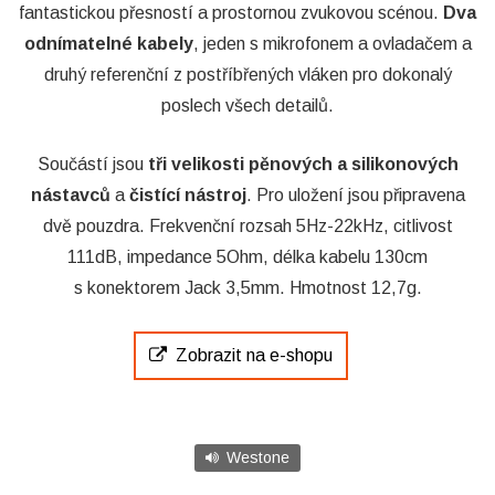
fantastickou přesností a prostornou zvukovou scénou.
Dva
odnímatelné kabely
, jeden s mikrofonem a ovladačem a
druhý referenční z postříbřených vláken pro dokonalý
poslech všech detailů.
Součástí jsou
tři velikosti pěnových a silikonových
nástavců
a
čistící nástroj
. Pro uložení jsou připravena
dvě pouzdra. Frekvenční rozsah 5Hz-22kHz, citlivost
111dB, impedance 5Ohm, délka kabelu 130cm
s konektorem Jack 3,5mm. Hmotnost 12,7g.
Zobrazit na e-shopu
Westone