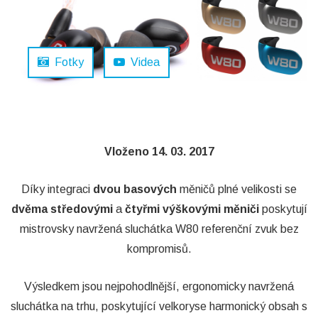
Fotky
Videa
Vloženo 14. 03. 2017
Díky integraci
dvou basových
měničů plné velikosti se
dvěma středovými
a
čtyřmi výškovými měniči
poskytují
mistrovsky navržená sluchátka W80 referenční zvuk bez
kompromisů.
Výsledkem jsou nejpohodlnější, ergonomicky navržená
sluchátka na trhu, poskytující velkoryse harmonický obsah s