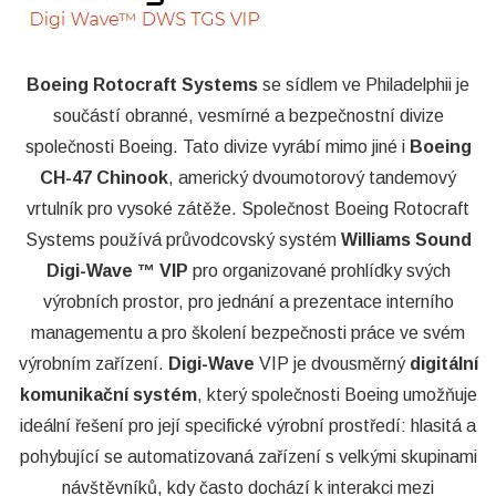
Boeing Rotocraft Systems
se sídlem ve Philadelphii je
součástí obranné, vesmírné a bezpečnostní divize
společnosti Boeing. Tato divize vyrábí mimo jiné i
Boeing
CH-47 Chinook
, americký dvoumotorový tandemový
vrtulník pro vysoké zátěže. Společnost Boeing Rotocraft
Systems používá průvodcovský systém
Williams Sound
Digi-Wave ™ VIP
pro organizované prohlídky svých
výrobních prostor, pro jednání a prezentace interního
managementu a pro školení bezpečnosti práce ve svém
výrobním zařízení.
Digi-Wave
VIP je dvousměrný
digitální
komunikační systém
, který společnosti Boeing umožňuje
ideální řešení pro její specifické výrobní prostředí: hlasitá a
pohybující se automatizovaná zařízení s velkými skupinami
návštěvníků, kdy často dochází k interakci mezi