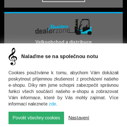
Velkoobchod a distribuce
pro obchodní partnery
Nalaďme se na společnou notu
Jít obchodovat
Cookies používáme k tomu, abychom Vám dokázali
poskytnout příjemnou zkušenost z procházení našeho
e-shopu. Díky nim jsme schopni zabezpečit správnou
funkci všech součástí našeho e-shopu a zobrazovat
Vám informace, které by Vás mohly zajímat. Více
Kontaktujte nás
informací naleznete
zde
.
+420 566 521 371
Povolit všechny cookies
Nastavení
© 2026 MusicData s.r.o. Všechna práva vyhrazena.
info@musicdata.cz
Kontaktní formulář