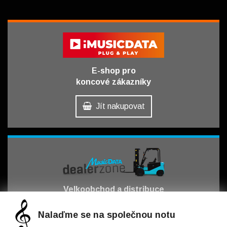
E-shop pro
koncové zákazníky
Jít nakupovat
Velkoobchod a distribuce
pro obchodní partnery
Nalaďme se na společnou notu
Jít obchodovat