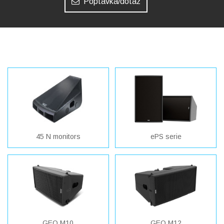
Poptávka/dotaz
45 N monitors
ePS serie
GEO M10
GEO M12