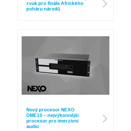
zvuk pro finále Afrického
poháru národů
Nový procesor NEXO
DME10 – nejvýkonnější
procesor pro imerzivní
audio