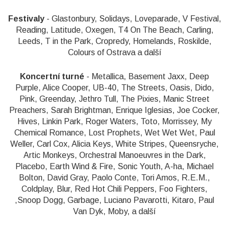
Festivaly
- Glastonbury, Solidays, Loveparade, V Festival,
Reading, Latitude, Oxegen, T4 On The Beach, Carling,
Leeds, T in the Park, Cropredy, Homelands, Roskilde,
Colours of Ostrava a další
Koncertní turné
- Metallica, Basement Jaxx, Deep
Purple, Alice Cooper, UB-40, The Streets, Oasis, Dido,
Pink, Greenday, Jethro Tull, The Pixies, Manic Street
Preachers, Sarah Brightman, Enrique Iglesias, Joe Cocker,
Hives, Linkin Park, Roger Waters, Toto, Morrissey, My
Chemical Romance, Lost Prophets, Wet Wet Wet, Paul
Weller, Carl Cox, Alicia Keys, White Stripes, Queensryche,
Artic Monkeys, Orchestral Manoeuvres in the Dark,
Placebo, Earth Wind & Fire, Sonic Youth, A-ha, Michael
Bolton, David Gray, Paolo Conte, Tori Amos, R.E.M.,
Coldplay, Blur, Red Hot Chili Peppers, Foo Fighters,
,Snoop Dogg, Garbage, Luciano Pavarotti, Kitaro, Paul
Van Dyk, Moby, a další