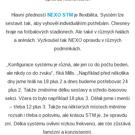
Hlavní předností
NEXO STM
je flexibilita. Systém lze
sestavit tak, aby vyhověl individuálním potřebám. Chesney
hraje na fotbalových stadionech. Ale také v různých halách
a arénách. Vyzkoušel tak NEXO opravdu v různých
podmínkách.
„Konfigurace systému je různá, ale jen co do počtu beden,
ale nikdy co do zvuku“, říká Mills. „Například před několika
dny jsme hráli na 18 plus 2 a dnes budeme potřebovat 24
plus 2. Takže změníme délku sestavy a středo-basovou
sekci. Včera to bylo například 18 plus 3. Dělali jsme i menší
– třeba 12 plus 3. Takže na některých místech měníme
rozsah i třeba o polovinu, ale krásou STM je, že opravdu
zní. Délka systému ovlivní nízkou frekvenci, ale tón zůstává
famózní a konzistentní.