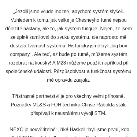
„Jezdili jsme všude možně, abychom systém slyšeli.
Vzhledem k tomu, jak velké je Chesneyho turné nejsou
důležité náklady, ale to, jak systém funguje. Nejen, že jsem
se úplně zamiloval do zvuku systému, ale naprosto mě
dostala tvárnost systému. Historicky jsme byli „big box
company“. Ale teď, až bude po turné, můžeme systém
rozebrat na kousky! A M28 můžeme použít například při
společenské události. Přizpůsobivost a funkčnost systému
mě opravdu zaujala.
Třístranné partnerství je pro všechny velmi přínosné.
Poznatky ML&S a FOH technika Chrise Rabolda stále
přispívají k neustálému vývoji STM.
„NEXO je neuvěřitelné“, říká Haskell “byli jsme první, kdo