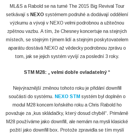
ML&S a Rabold se na turné The 2015 Big Revival Tour
setkávají s
NEXO
systémem podruhé a dodávají oddělení
výzkumu a vývoji v NEXO velmi podrobnou a užitečnou
zpětnou vazbu. A tím, že Chesney koncertuje na stejných
místech, se stejným týmem lidí a stejným poskytovatelem
aparátu dostává NEXO až vědecky podrobnou zprávu o
tom, jak se jejich systém vyvíjí za poslední 3 roky.
STM M28: „ velmi dobře ovladatelný “
Nejvýraznější změnou tohoto roku je přidání downfill
součásti do systému.
NEXO STM
systém byl doplněn o
modul M28 koncem loňského roku a Chris Rabold ho
považuje za „kus skládačky, který dosud chyběl“. Primárně
M28 používáme jako downfill, ale nemám na mysli klasické
požití jako downfill box. Protože zpravidla se tím myslí