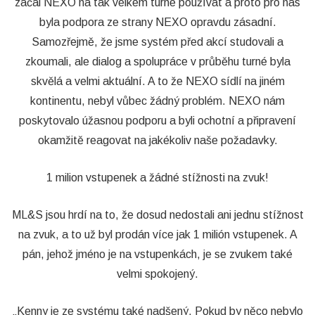
začal NEXO na tak velkém turné používat a proto pro nás
byla podpora ze strany NEXO opravdu zásadní.
Samozřejmě, že jsme systém před akcí studovali a
zkoumali, ale dialog a spolupráce v průběhu turné byla
skvělá a velmi aktuální. A to že NEXO sídlí na jiném
kontinentu, nebyl vůbec žádný problém. NEXO nám
poskytovalo úžasnou podporu a byli ochotní a připravení
okamžitě reagovat na jakékoliv naše požadavky.
1 milion vstupenek a žádné stížnosti na zvuk!
ML&S jsou hrdí na to, že dosud nedostali ani jednu stížnost
na zvuk, a to už byl prodán více jak 1 milión vstupenek. A
pán, jehož jméno je na vstupenkách, je se zvukem také
velmi spokojený.
„Kenny je ze systému také nadšený. Pokud by něco nebylo