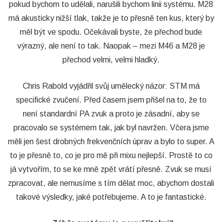
pokud bychom to udělali, narušili bychom linii systému. M28
má akusticky nižší tlak, takže je to přesně ten kus, který by
měl být ve spodu. Očekávali byste, že přechod bude
výrazný, ale není to tak. Naopak – mezi M46 a M28 je
přechod velmi, velmi hladký.
Chris Rabold vyjádřil svůj umělecký názor: STM má
specifické zvučení. Před časem jsem přišel na to, že to
není standardní PA zvuk a proto je zásadní, aby se
pracovalo se systémem tak, jak byl navržen. Včera jsme
měli jen šest drobných frekvenčních úprav a bylo to super. A
to je přesně to, co je pro mě při mixu nejlepší. Prostě to co
já vytvořím, to se ke mně zpět vrátí přesně. Zvuk se musí
zpracovat, ale nemusíme s tím dělat moc, abychom dostali
takové výsledky, jaké potřebujeme. A to je fantastické.