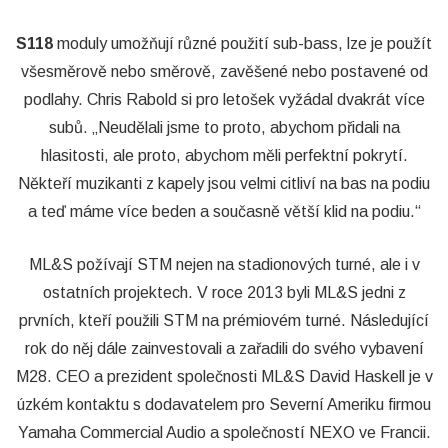
S118
moduly umožňují různé použití sub-bass, lze je použít
všesměrově nebo směrově, zavěšené nebo postavené od
podlahy. Chris Rabold si pro letošek vyžádal dvakrát více
subů. „Neudělali jsme to proto, abychom přidali na
hlasitosti, ale proto, abychom měli perfektní pokrytí.
Někteří muzikanti z kapely jsou velmi citliví na bas na podiu
a teď máme více beden a současně větší klid na podiu.“
ML&S požívají STM nejen na stadionových turné, ale i v
ostatních projektech. V roce 2013 byli ML&S jedni z
prvních, kteří použili STM na prémiovém turné. Následující
rok do něj dále zainvestovali a zařadili do svého vybavení
M28. CEO a prezident společnosti ML&S David Haskell je v
úzkém kontaktu s dodavatelem pro Severní Ameriku firmou
Yamaha Commercial Audio a společností NEXO ve Francii.