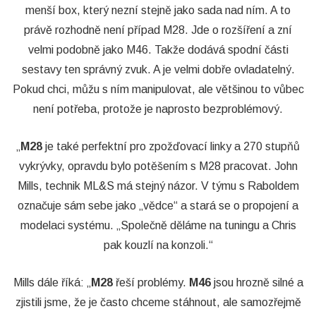
menší box, který nezní stejně jako sada nad ním. A to
právě rozhodně není případ M28. Jde o rozšíření a zní
velmi podobně jako M46. Takže dodává spodní části
sestavy ten správný zvuk. A je velmi dobře ovladatelný.
Pokud chci, můžu s ním manipulovat, ale většinou to vůbec
není potřeba, protože je naprosto bezproblémový.
„
M28
je také perfektní pro zpožďovací linky a 270 stupňů
vykrývky, opravdu bylo potěšením s M28 pracovat. John
Mills, technik ML&S má stejný názor. V týmu s Raboldem
označuje sám sebe jako „vědce“ a stará se o propojení a
modelaci systému. „Společně děláme na tuningu a Chris
pak kouzlí na konzoli.“
Mills dále říká: „
M28
řeší problémy.
M46
jsou hrozně silné a
zjistili jsme, že je často chceme stáhnout, ale samozřejmě