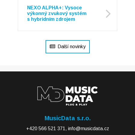
NEXO ALPHA+: Vysoce
výkonný zvukový systém
s hybridním zdrojem
Další novinky
MusicData s.r.o.
+420 566 521 371
,
info@musicdata.cz