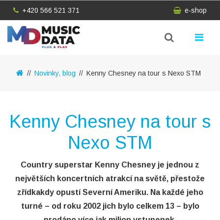
+420 566 521 371
e-shop
Novinky, blog
Kenny Chesney na tour s Nexo STM
Kenny Chesney na tour s
Nexo STM
Country superstar Kenny Chesney je jednou z
největších koncertních atrakcí na světě, přestože
zřídkakdy opustí Severní Ameriku. Na každé jeho
turné – od roku 2002 jich bylo celkem 13 – bylo
prodáno více jak milion vstupenek.