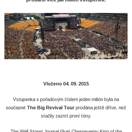
Vloženo 04. 09. 2015
Vstupenka s pořadovým číslem jeden milión byla na
současné
The Big Revival Tour
prodána ještě dříve, než
stačily zaznít první tóny.
The Wall Street Journal říkají Chesneyemu King of the