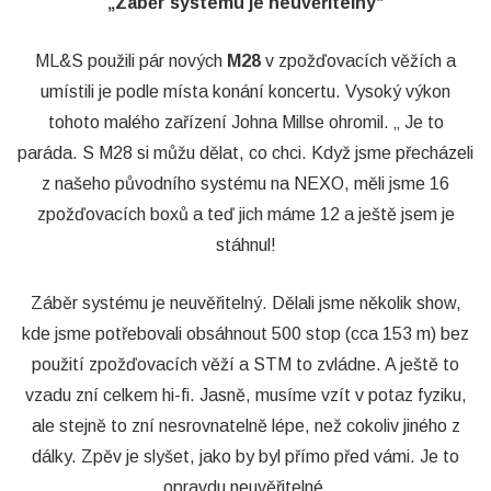
„Záběr systému je neuvěřitelný“
ML&S použili pár nových
M28
v zpožďovacích věžích a
umístili je podle místa konání koncertu. Vysoký výkon
tohoto malého zařízení Johna Millse ohromil. „ Je to
paráda. S M28 si můžu dělat, co chci. Když jsme přecházeli
z našeho původního systému na NEXO, měli jsme 16
zpožďovacích boxů a teď jich máme 12 a ještě jsem je
stáhnul!
Záběr systému je neuvěřitelný. Dělali jsme několik show,
kde jsme potřebovali obsáhnout 500 stop (cca 153 m) bez
použití zpožďovacích věží a STM to zvládne. A ještě to
vzadu zní celkem hi-fi. Jasně, musíme vzít v potaz fyziku,
ale stejně to zní nesrovnatelně lépe, než cokoliv jiného z
dálky. Zpěv je slyšet, jako by byl přímo před vámi. Je to
opravdu neuvěřitelné.