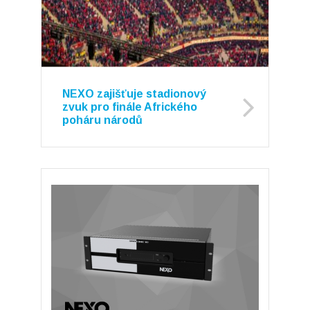
NEXO zajišťuje stadionový
zvuk pro finále Afrického
poháru národů