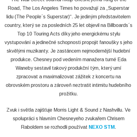
Road, The Los Angeles Times ho považují za „Superstar
lidu (The People´s Superstar)“. Je jediným představitelem
country, který se za posledních 25 let objevil na Billboards´s
Top 10 Touring Acts díky jeho energickému stylu
vystupování a jedinečné schopnosti propojit fanoušky s jeho
skvělými muzikanty. Je zastáncem nejmodernější hudební
produkce. Chesney pod vedením manažera turné Eda
Waneby sestavil takový produkční tým, který umí
zpracovat a maximalizovat zážitek z koncertu na
obrovském prostoru a zároveň neztratit intimitu hudebního
prožitku.
Zvuk i světla zajišťuje Morris Light & Sound z Nashvillu. Ve
spolupráci s hlavním Chesneyeho zvukařem Chrisem
Raboldem se rozhodli používat
NEXO STM
.