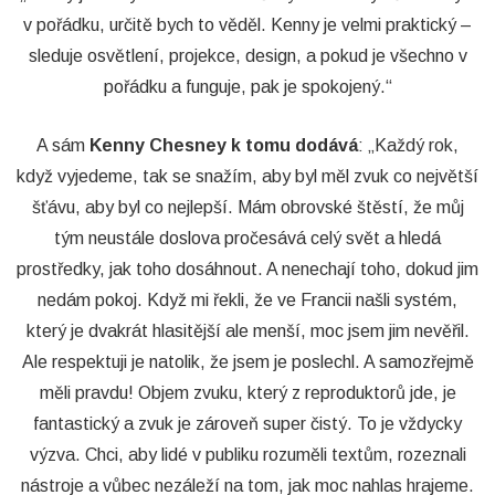
v pořádku, určitě bych to věděl. Kenny je velmi praktický –
sleduje osvětlení, projekce, design, a pokud je všechno v
pořádku a funguje, pak je spokojený.“
A sám
Kenny Chesney k tomu dodává
: „Každý rok,
když vyjedeme, tak se snažím, aby byl měl zvuk co největší
šťávu, aby byl co nejlepší. Mám obrovské štěstí, že můj
tým neustále doslova pročesává celý svět a hledá
prostředky, jak toho dosáhnout. A nenechají toho, dokud jim
nedám pokoj. Když mi řekli, že ve Francii našli systém,
který je dvakrát hlasitější ale menší, moc jsem jim nevěřil.
Ale respektuji je natolik, že jsem je poslechl. A samozřejmě
měli pravdu! Objem zvuku, který z reproduktorů jde, je
fantastický a zvuk je zároveň super čistý. To je vždycky
výzva. Chci, aby lidé v publiku rozuměli textům, rozeznali
nástroje a vůbec nezáleží na tom, jak moc nahlas hrajeme.