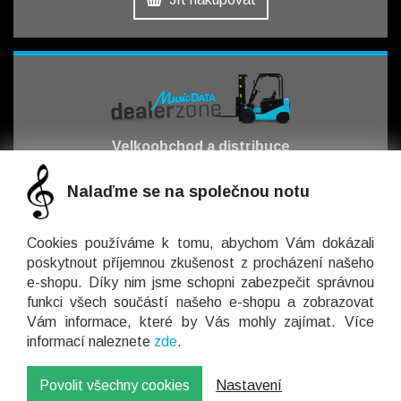
Velkoobchod a distribuce
pro obchodní partnery
Nalaďme se na společnou notu
Jít obchodovat
Cookies používáme k tomu, abychom Vám dokázali
poskytnout příjemnou zkušenost z procházení našeho
e-shopu. Díky nim jsme schopni zabezpečit správnou
funkci všech součástí našeho e-shopu a zobrazovat
Vám informace, které by Vás mohly zajímat. Více
Kontaktujte nás
informací naleznete
zde
.
+420 566 521 371
Povolit všechny cookies
Nastavení
© 2026 MusicData s.r.o. Všechna práva vyhrazena.
info@musicdata.cz